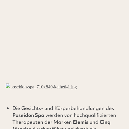
Bereich kombiniert, um Sie zu verwöhnen und Ihre
Körper- und Geistverjüngung zu maximieren.
Das Poseidon Spa auf Kreta im St. Nicolas Bay
Hotel wurde entwickelt, um ultimativen Genuss
und Ruhe zu bieten. Wir bieten eine moderne,
hochmoderne Umgebung, in der Gäste in einer
friedlichen Atmosphäre entspannen können.
Die Gesichts- und Körperbehandlungen des
Poseidon Spa
werden von hochqualifizierten
Therapeuten der Marken
Elemis
und
Cinq
Mondes
durchgeführt und durch ein